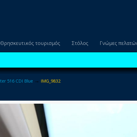
Θρησκευτικός τουρισμός
Στόλος
Γνώμες πελατώ
→
ter 516 CDI Blue
IMG_9832