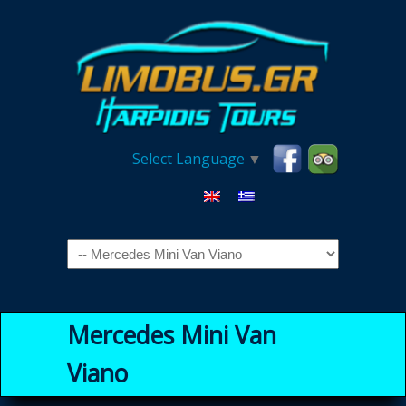
Select Language
▼
Navigation
Mercedes Mini Van
Viano