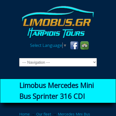
Select Language
▼
Navigation
Limobus Mercedes Mini
Bus Sprinter 316 CDI
→
→
Home
Our fleet
Mercedes Mini Bus