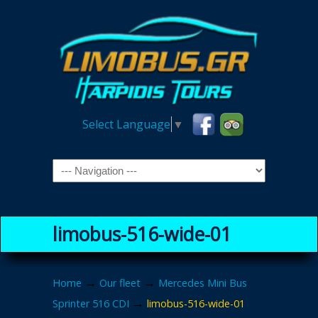
Select Language
▼
Navigation
limobus-516-wide-01
→
→
Home
Our fleet
Mercedes Mini Bus
→
Sprinter 516 CDI
limobus-516-wide-01