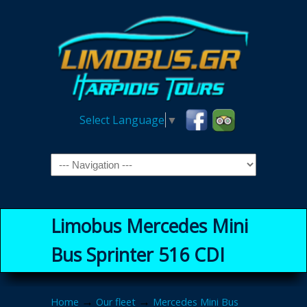
Select Language
▼
Navigation
Limobus Mercedes Mini
Bus Sprinter 516 CDI
→
→
Home
Our fleet
Mercedes Mini Bus