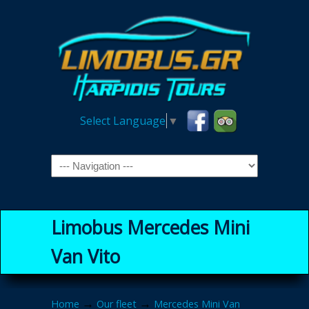
Select Language
▼
Navigation
Limobus Mercedes Mini
Van Vito
→
→
Home
Our fleet
Mercedes Mini Van