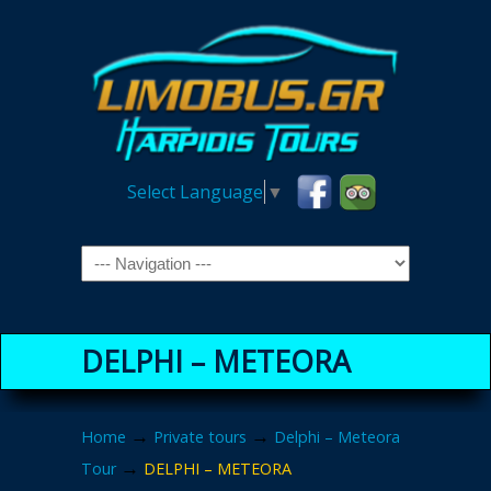
Select Language
▼
Navigation
DELPHI – METEORA
→
→
Home
Private tours
Delphi – Meteora
→
Tour
DELPHI – METEORA