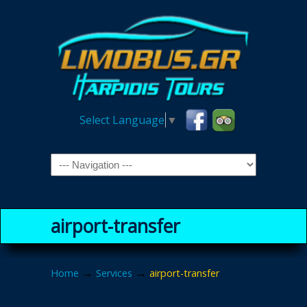
Select Language
▼
Navigation
airport-transfer
→
→
Home
Services
airport-transfer