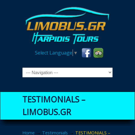
Select Language
▼
Navigation
TESTIMONIALS –
LIMOBUS.GR
→
→
Home
Testimonials
TESTIMONIALS –