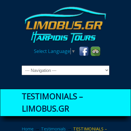
Select Language
▼
Navigation
TESTIMONIALS –
LIMOBUS.GR
→
→
Home
Testimonials
TESTIMONIALS –