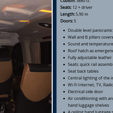
Cubism:
3880 cc
Seats:
12 + driver
Length:
5,90 m
Doors:
5
Double level panoramic
Wall and B pillars cover
Sound and temperature
Roof hatch as emergenc
Fully adjustable leather 
Seats: quick rail assemb
Seat back tables
Central lighting of the i
Wi-Fi Internet, TV, Ra
Electrical side door
Air conditioning with an 
hand luggage shelves
A ceiling hand luggage 