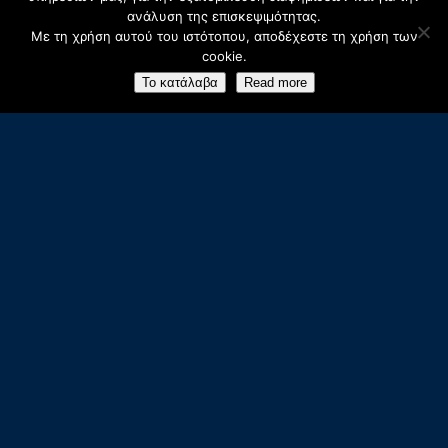
ανάλυση της επισκεψιμότητας.
Με τη χρήση αυτού του ιστότοπου, αποδέχεστε τη χρήση των
cookie.
Το κατάλαβα
Read more
Κλασσική εκδρομή &
επίσκεψη στα
Μετέωρα
Αναχ.
08:30 –
Επιστ.
19:30 ( 4η μέρα
)
1η μέρα:
Η πρώτη μας στάση είναι
στη
Διώρυγα της Κορίνθου
. Μετά
σειρά έχει το
θέατρο της
Επιδαύρου
, γνωστό για την