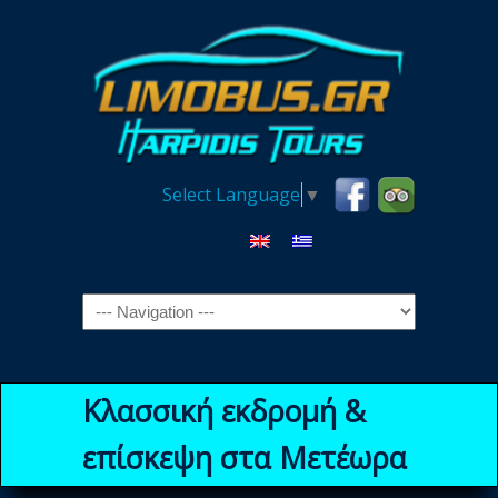
Select Language
▼
Navigation
Κλασσική εκδρομή &
επίσκεψη στα Μετέωρα