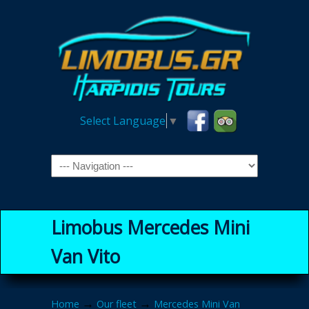
Select Language
▼
Navigation
Limobus Mercedes Mini
Van Vito
→
→
Home
Our fleet
Mercedes Mini Van