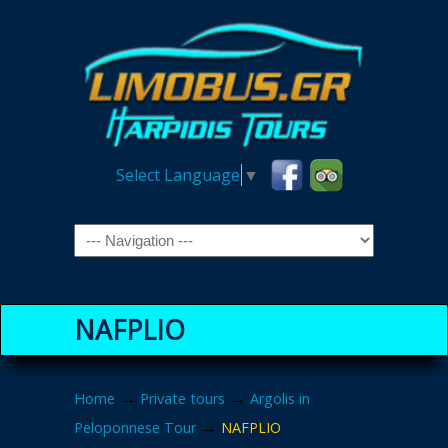
Select Language
▼
Navigation
NAFPLIO
→
→
Home
Private tours
Argolis in
→
Peloponnese Tour
NAFPLIO