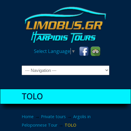
Select Language
▼
Navigation
TOLO
→
→
Home
Private tours
Argolis in
→
Peloponnese Tour
TOLO