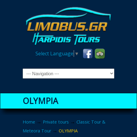
Select Language
▼
Navigation
OLYMPIA
→
→
Home
Private tours
Classic Tour &
→
Meteora Tour
OLYMPIA