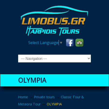
Select Language
▼
Navigation
OLYMPIA
→
→
Home
Private tours
Classic Tour &
→
Meteora Tour
OLYMPIA