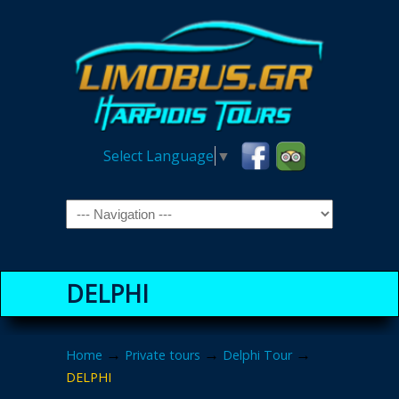
Select Language
▼
Navigation
DELPHI
→
→
→
Home
Private tours
Delphi Tour
DELPHI