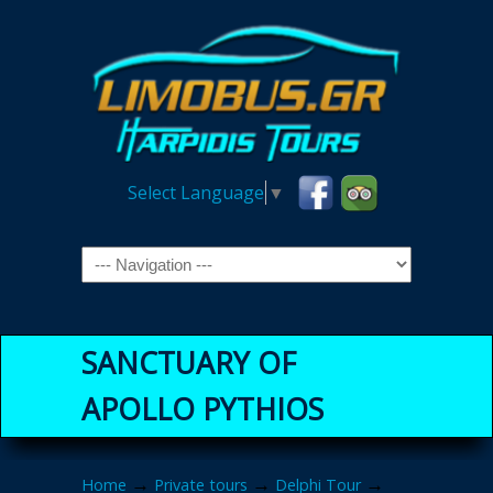
Select Language
▼
Navigation
SANCTUARY OF
APOLLO PYTHIOS
→
→
→
Home
Private tours
Delphi Tour